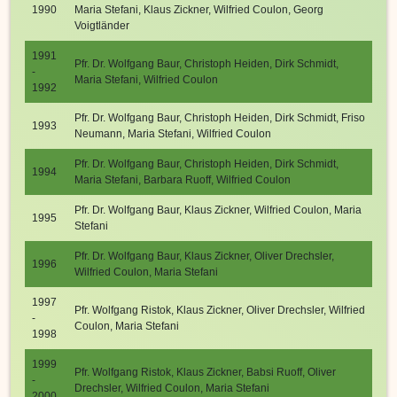
1990
Maria Stefani, Klaus Zickner, Wilfried Coulon, Georg
Voigtländer
1991
Pfr. Dr. Wolfgang Baur, Christoph Heiden, Dirk Schmidt,
-
Maria Stefani, Wilfried Coulon
1992
Pfr. Dr. Wolfgang Baur, Christoph Heiden, Dirk Schmidt, Friso
1993
Neumann, Maria Stefani, Wilfried Coulon
Pfr. Dr. Wolfgang Baur, Christoph Heiden, Dirk Schmidt,
1994
Maria Stefani, Barbara Ruoff, Wilfried Coulon
Pfr. Dr. Wolfgang Baur, Klaus Zickner, Wilfried Coulon, Maria
1995
Stefani
Pfr. Dr. Wolfgang Baur, Klaus Zickner, Oliver Drechsler,
1996
Wilfried Coulon, Maria Stefani
1997
Pfr. Wolfgang Ristok, Klaus Zickner, Oliver Drechsler, Wilfried
-
Coulon, Maria Stefani
1998
1999
Pfr. Wolfgang Ristok, Klaus Zickner, Babsi Ruoff, Oliver
-
Drechsler, Wilfried Coulon, Maria Stefani
2000