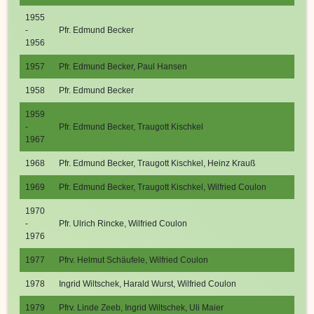
1955
-
Pfr. Edmund Becker
1956
1957
Pfr. Edmund Becker, Paul Hansen
1958
Pfr. Edmund Becker
1959
-
Pfr. Edmund Becker, Traugott Kischkel
1967
1968
Pfr. Edmund Becker, Traugott Kischkel, Heinz Krauß
1969
Pfr. Edmund Becker, Traugott Kischkel, Wilfried Coulon
1970
-
Pfr. Ulrich Rincke, Wilfried Coulon
1976
1977
Pfrv. Helmut Schäufele, Wilfried Coulon
1978
Ingrid Wiltschek, Harald Wurst, Wilfried Coulon
1979
Pfrv. Linde Zeeb, Ingrid Wiltschek, Uli Maier