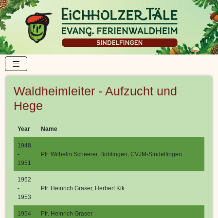
Waldheimleiter - Aufzucht und
Hege
Year
Name
1948
-
Pfr. Wilhelm Scheerer, Böblingen, CVJM-Sindelfingen
1951
1952
-
Pfr. Heinrich Graser, Herbert Kik
1953
1954
Pfr. Heinrich Graser