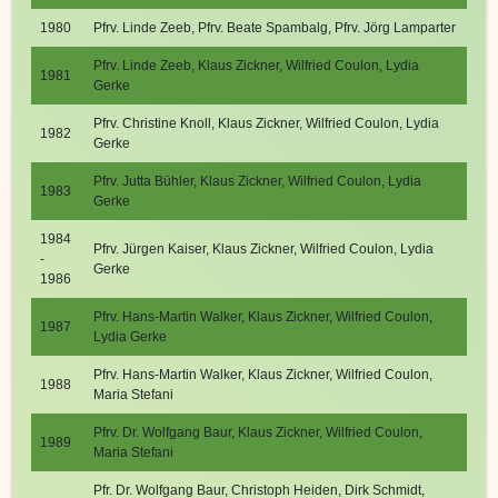
1980
Pfrv. Linde Zeeb, Pfrv. Beate Spambalg, Pfrv. Jörg Lamparter
Pfrv. Linde Zeeb, Klaus Zickner, Wilfried Coulon, Lydia
1981
Gerke
Pfrv. Christine Knoll, Klaus Zickner, Wilfried Coulon, Lydia
1982
Gerke
Pfrv. Jutta Bühler, Klaus Zickner, Wilfried Coulon, Lydia
1983
Gerke
1984
Pfrv. Jürgen Kaiser, Klaus Zickner, Wilfried Coulon, Lydia
-
Gerke
1986
Pfrv. Hans-Martin Walker, Klaus Zickner, Wilfried Coulon,
1987
Lydia Gerke
Pfrv. Hans-Martin Walker, Klaus Zickner, Wilfried Coulon,
1988
Maria Stefani
Pfrv. Dr. Wolfgang Baur, Klaus Zickner, Wilfried Coulon,
1989
Maria Stefani
Pfr. Dr. Wolfgang Baur, Christoph Heiden, Dirk Schmidt,